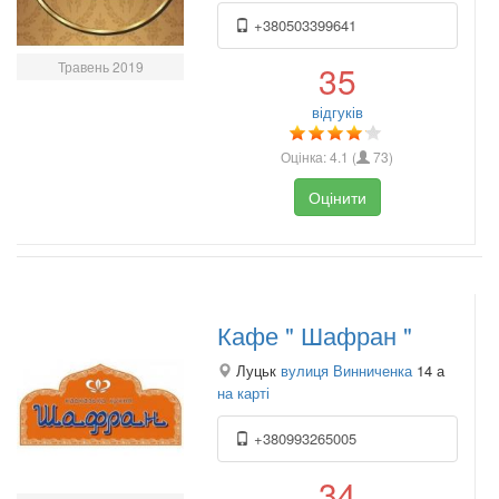
+380503399641
Травень 2019
35
відгуків
Оцінка:
4.1
(
73
)
Оцінити
Кафе " Шафран "
Луцьк
вулиця Винниченка
14 а
на карті
+380993265005
34