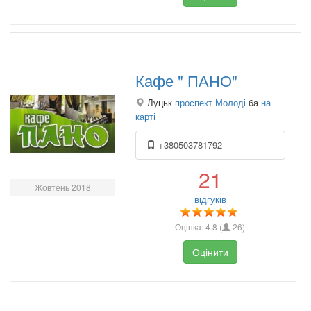
Кафе " ПАНО"
Луцьк
проспект Молоді
6а
на
карті
+380503781792
21
Жовтень 2018
відгуків
Оцінка:
4.8
(
26
)
Оцінити