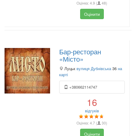
Оцінка:
4.9
(
48
)
Оцінити
Бар-ресторан
«Місто»
Луцьк
вулиця Дубнівська
36
на
карті
+380662114747
16
відгуків
Оцінка:
4.7
(
30
)
Оцінити