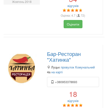
Жовтень 2018
відгуків
Оцінка:
4.7
(
72
)
Оцінити
Бар-Ресторан
"Хатинка"
Луцьк
провулок Комунальний
4а
на карті
+380953378693
18
відгуків