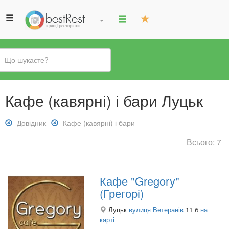
Ви
Кафе (кавярні) і бари Луцьк
є
тут
Зняти
Довідник
Зняти
Кафе (кавярні) і бари
фільтр:
фільтр:
Всього: 7
Довідник
Кафе
(кавярні)
і
Кафе "Gregory"
бари
(Грегорі)
Луцьк
вулиця Ветеранів
11 б
на
карті