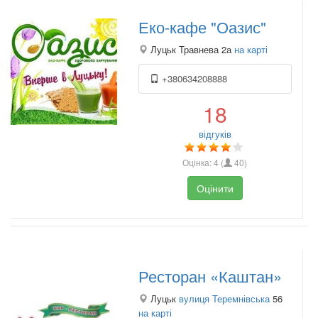
Еко-кафе "Оазис"
Луцьк Травнева 2а
на карті
+380634208888
18
відгуків
Оцінка:
4
(
40
)
Оцінити
Ресторан «Каштан»
Луцьк
вулиця Теремнівська
56
на карті