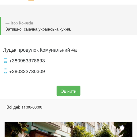
— Ігор Коняхін
Затишно. смачна українська кухня.
Луцьк
провулок Комунальний
4а
+380953378693
+380332780309
Оцінити
Всі дні:
11:00-00:00