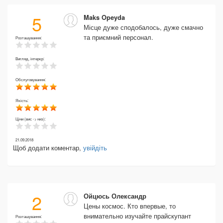
5
Maks Opeyda
Місце дуже сподобалось, дуже смачно
та приємний персонал.
Розташування:
Вигляд, інтерєр:
Обслуговування:
Якість:
Ціни (вис -> низ):
21.09.2018
Щоб додати коментар,
увійдіть
2
Ойцюсь Олександр
Цены космос. Кто впервые, то
внимательно изучайте прайскупант
Розташування: