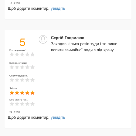
10.11.2018
Щоб додати коментар,
увійдіть
5
Сергій Гаврилюк
Заходив кілька разів туди і то лише
попити звичайної води з під крану.
Розташування:
Вигляд, інтерєр:
Обслуговування:
Якість:
Ціни (вис -> низ):
29.10.2018
Щоб додати коментар,
увійдіть