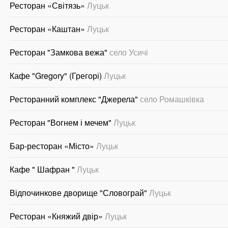
Ресторан «Світязь»
Луцьк
Ресторан «Каштан»
Луцьк
Ресторан "Замкова вежа"
село Усичі
Кафе "Gregory" (Грегорі)
Луцьк
Ресторанний комплекс "Джерела"
село Ромашківка
Ресторан "Вогнем і мечем"
Луцьк
Бар-ресторан «Місто»
Луцьк
Кафе " Шафран "
Луцьк
Відпочинкове дворище "Словограй"
Луцьк
Ресторан «Княжий двір»
Луцьк