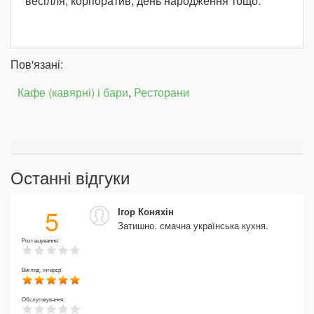
весілля, корпоратив, день народження тощо.
Пов'язані:
Кафе (кавярні) і бари
,
Ресторани
Останні відгуки
5
Ігор Коняхін
Затишно. смачна українська кухня.
Розташування:
Вигляд, інтерєр:
Обслуговування: