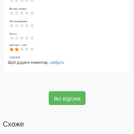
Вигляд, інтерєр:
Обслуговування:
Якість:
Ціни (вис -> низ):
12.08.2018
Щоб додати коментар,
увійдіть
Всі відгуки
Схоже