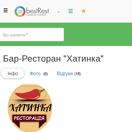
Ви
Бар-Ресторан "Хатинка"
є
тут
Первинні
Інфо
(активна
Фото
Відгуки
(6)
(18)
вкладки
вкладка)