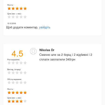
Якість:
Ціни (вис -> низ):
10.12.2018
Щоб додати коментар,
увійдіть
4.5
Nikolas Dr
Смачно але за 2 борщ і 2 відбивні і 2
сплати заплатили 340грн
Розташування:
Вигляд, інтерєр:
Обслуговування:
Якість:
Ціни (вис -> низ):