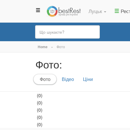
Луцьк
Рес
Ви
Home
»
Фото
є
Фото:
тут
Первинні
Фото
(активна
Відео
Ціни
вкладки
вкладка)
(0)
(0)
(0)
(0)
(0)