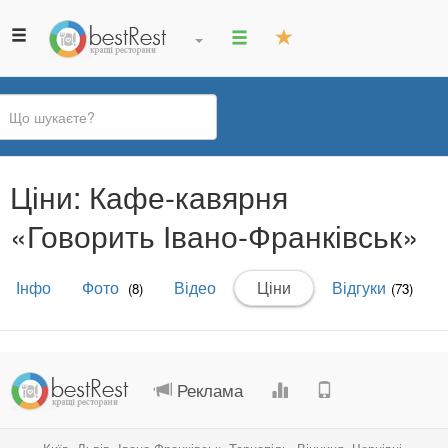
Ви
Ціни: Кафе-кавярня
є
тут
«Говорить Івано-Франківськ»
Первинні
Інфо
Фото
Відео
Ціни
(активна
Відгуки
(8)
(73)
вкладки
вкладка)
.
.
.
.
Реклама