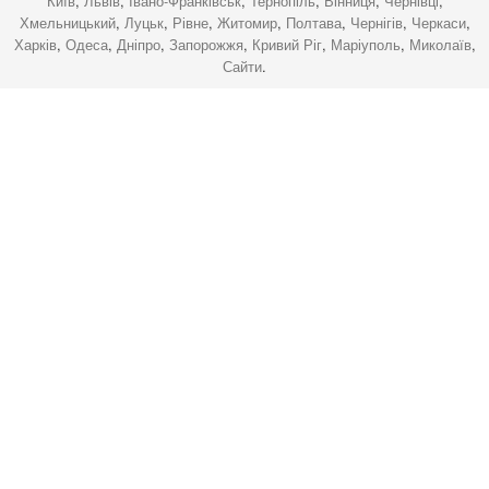
Київ
,
Львів
,
Івано-Франківськ
,
Тернопіль
,
Вінниця
,
Чернівці
,
Хмельницький
,
Луцьк
,
Рівне
,
Житомир
,
Полтава
,
Чернігів
,
Черкаси
,
Харків
,
Одеса
,
Дніпро
,
Запорожжя
,
Кривий Ріг
,
Маріуполь
,
Миколаїв
,
Сайти
.